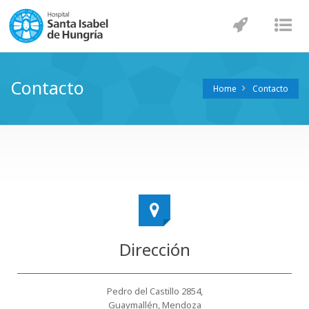
Navegaci
Nav
Contacto
Home
Contacto
Dirección
Pedro del Castillo 2854,
Guaymallén, Mendoza