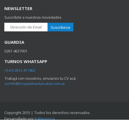
+54 9 2613 417462
Trabajá con nosotros, envianos tu CV acá:
cvrrhh@hospitalsantaisabel.com.ar
Copyright 2015 | Todos los derechos reservados
Desarrollado por
R40Agencia
Novedades
Profesionales
Contacto
Acceso webmail
Inicio
Especialidades y Servicios
El Hospital