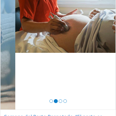
Semana del Parto Respetado. “El parto es
respetado cuando vos podés elegir”
Del 13 al 17 de mayo celebramos la Semana del Parto Respetado. La
Licenciada Laura Casabona, Jefa del Servicio de Obstetricia del
Hospital Santa Isabel de Hungría, brinda información acerca de la
importancia de los derechos de la madre y del recién nacido.
16 de Mayo, 2024
|
Hospital, Prevención
Leer más >