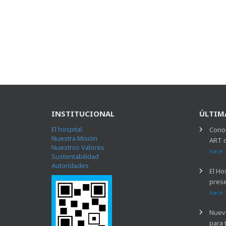
INSTITUCIONAL
ÚLTIM
El hospital
Conoc
Nuestra Misión
ART 
Nuestros Valores
hace 
Sustentabilidad
Autoridades
El Ho
prese
hace 
Nuevo
para 