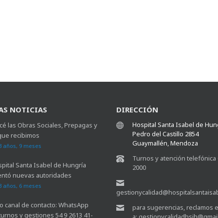
AS NOTICIAS
DIRECCIÓN
Hospital Santa Isabel de Hun
é las Obras Sociales, Prepagas y
Pedro del Castillo 2854
que recibimos
Guaymallén, Mendoza
3 años, 9 meses
Turnos y atención telefónica
spital Santa Isabel de Hungría
2000
ntó nuevas autoridades
3 años, 6 meses
gestionycalidad@hospitalsantaisa
 canal de contacto: WhatsApp
para sugerencias, reclamos e
turnos y gestiones 54 9 2613 41-
a: gestionycalidadhsih@gmai