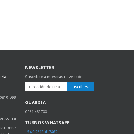
NEWSLETTER
gría
Suscribite a nuestras novedades
Suscribirse
 0810-999-
GUARDIA
0261 4637001
bel.com.ar
TURNOS WHATSAPP
scribinos
+54 9 2613 417462
l.com