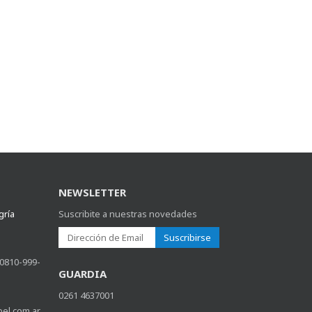
NEWSLETTER
gría
Suscribite a nuestras novedades
Suscribirse
 0810-999-
GUARDIA
0261 4637001
bel.com.ar