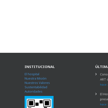
INSTITUCIONAL
ÚLTIM
El hospital
Conoc
Nuestra Misión
ART 
Nuestros Valores
hace 
Sustentabilidad
Autoridades
El Ho
prese
hace 