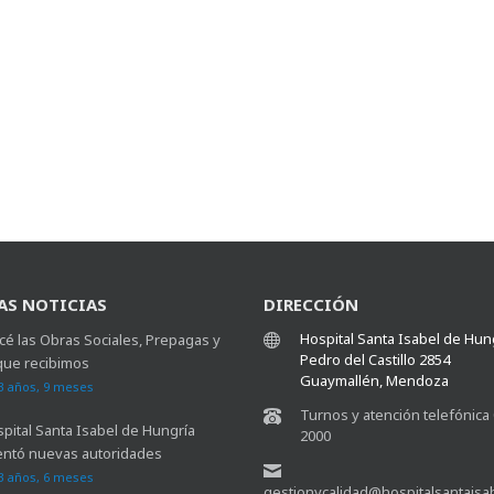
AS NOTICIAS
DIRECCIÓN
Hospital Santa Isabel de Hun
é las Obras Sociales, Prepagas y
Pedro del Castillo 2854
que recibimos
Guaymallén, Mendoza
3 años, 9 meses
Turnos y atención telefónica
spital Santa Isabel de Hungría
2000
ntó nuevas autoridades
3 años, 6 meses
gestionycalidad@hospitalsantaisa