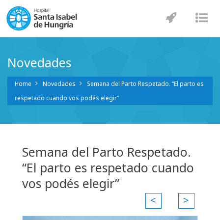
Navegaci
Nav
Novedades
Home
Novedades
Semana del Parto Respetado. “El parto es
respetado cuando vos podés elegir”
Semana del Parto Respetado.
“El parto es respetado cuando
vos podés elegir”
<
>