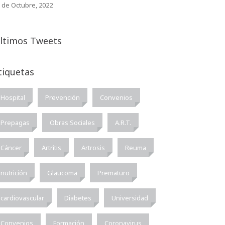
 de Octubre, 2022
ltimos Tweets
tiquetas
Hospital
Prevención
Convenios
Prepagas
Obras Sociales
A.R.T.
Cáncer
Artritis
Artrosis
Reuma
nutrición
Glaucoma
Prematuro
cardiovascular
Diabetes
Universidad
Convenios
Formación
Coronavirus