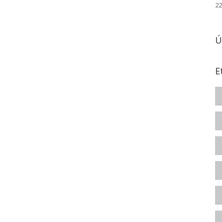
22
Ú
E