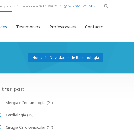
s y atención telefónica 0810-999-2000 -
54 9 2613 41-7462
des
Testimonios
Profesionales
Contacto
Home
Novedades de Bacteriología
iltrar por:
Alergia e Inmunología (21)
Cardiología (35)
Cirugía Cardiovascular (17)