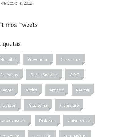
 de Octubre, 2022
ltimos Tweets
tiquetas
Hospital
Prevención
Convenios
Prepagas
Obras Sociales
A.R.T.
Cáncer
Artritis
Artrosis
Reuma
nutrición
Glaucoma
Prematuro
cardiovascular
Diabetes
Universidad
Convenios
Formación
Coronavirus