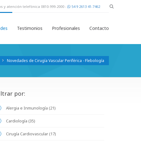
s y atención telefónica 0810-999-2000 -
54 9 2613 41-7462
des
Testimonios
Profesionales
Contacto
Novedades de Cirugía Vascular Periférica - Flebología
iltrar por:
Alergia e Inmunología (21)
Cardiología (35)
Cirugía Cardiovascular (17)