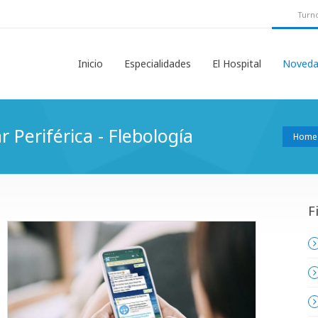
Turno
Inicio
Especialidades
El Hospital
Noveda
 Periférica - Flebología
Home
F