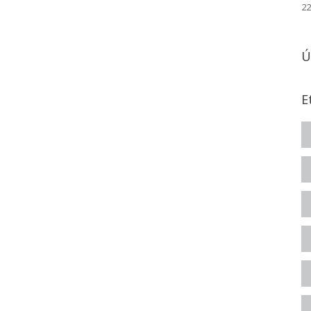
22
Ú
E