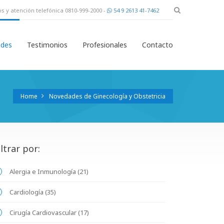
s y atención telefónica 0810-999-2000 -
54 9 2613 41-7462
des
Testimonios
Profesionales
Contacto
Home
Novedades de Ginecología y Obstetricia
iltrar por:
Alergia e Inmunología (21)
Cardiología (35)
Cirugía Cardiovascular (17)