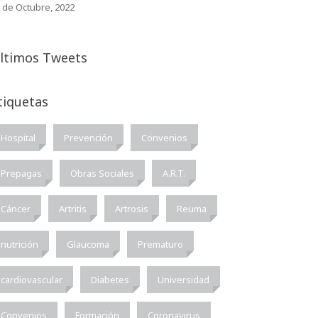
 de Octubre, 2022
ltimos Tweets
tiquetas
Hospital
Prevención
Convenios
Prepagas
Obras Sociales
A.R.T.
Cáncer
Artritis
Artrosis
Reuma
nutrición
Glaucoma
Prematuro
cardiovascular
Diabetes
Universidad
Convenios
Formación
Coronavirus