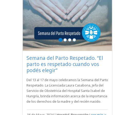
Semana del Parto Respetado. “El
parto es respetado cuando vos
podés elegir”
Del 13 al 17 de mayo celebramos la Semana del Parto
Respetado. La Licenciada Laura Casabona, Jefa del
Servicio de Obstetricia del Hospital Santa Isabel de
Hungría, brinda información acerca de la importancia
de los derechos de la madre y del recién nacido.
16 de Mayo, 2024
|
Hospital, Prevención
Leer más >