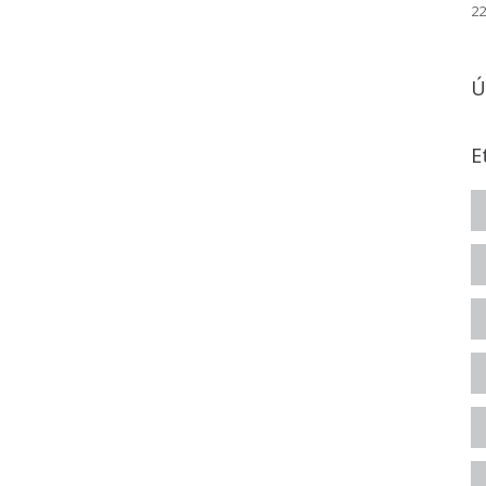
22
Ú
E