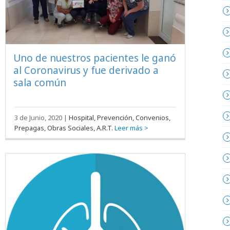
Uno de nuestros pacientes le ganó
al Coronavirus y fue derivado a
sala común
3 de Junio, 2020
|
Hospital, Prevención, Convenios,
Prepagas, Obras Sociales, A.R.T.
Leer más >