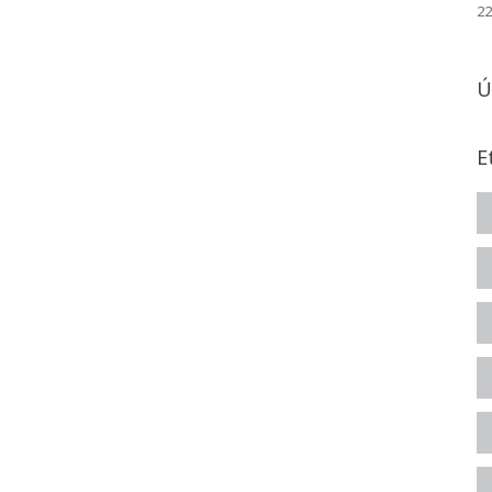
22
Ú
E