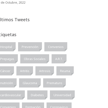
 de Octubre, 2022
ltimos Tweets
tiquetas
Hospital
Prevención
Convenios
Prepagas
Obras Sociales
A.R.T.
Cáncer
Artritis
Artrosis
Reuma
nutrición
Glaucoma
Prematuro
cardiovascular
Diabetes
Universidad
Convenios
Formación
Coronavirus