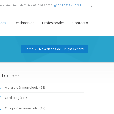
s y atención telefónica 0810-999-2000 -
54 9 2613 41-7462
des
Testimonios
Profesionales
Contacto
Home
Novedades de Cirugía General
iltrar por:
Alergia e Inmunología (21)
Cardiología (35)
Cirugía Cardiovascular (17)