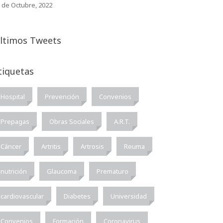
 de Octubre, 2022
ltimos Tweets
tiquetas
Hospital
Prevención
Convenios
Prepagas
Obras Sociales
A.R.T.
Cáncer
Artritis
Artrosis
Reuma
nutrición
Glaucoma
Prematuro
cardiovascular
Diabetes
Universidad
Convenios
Formación
Coronavirus