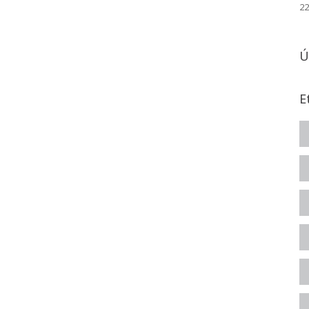
22
Ú
E