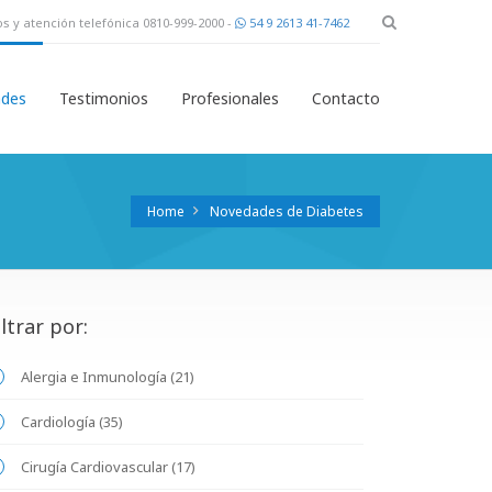
s y atención telefónica 0810-999-2000 -
54 9 2613 41-7462
des
Testimonios
Profesionales
Contacto
Home
Novedades de Diabetes
iltrar por:
Alergia e Inmunología (21)
Cardiología (35)
Cirugía Cardiovascular (17)