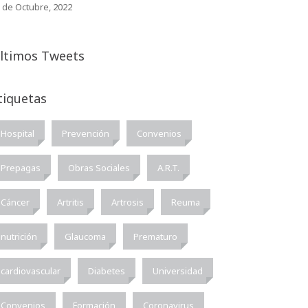
 de Octubre, 2022
ltimos Tweets
tiquetas
Hospital
Prevención
Convenios
Prepagas
Obras Sociales
A.R.T.
Cáncer
Artritis
Artrosis
Reuma
nutrición
Glaucoma
Prematuro
cardiovascular
Diabetes
Universidad
Convenios
Formación
Coronavirus