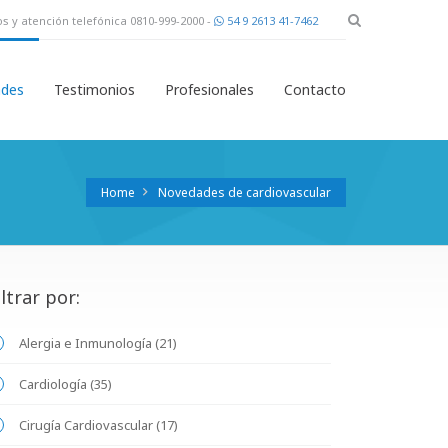
s y atención telefónica 0810-999-2000 -
54 9 2613 41-7462
des
Testimonios
Profesionales
Contacto
Home
Novedades de cardiovascular
iltrar por:
Alergia e Inmunología (21)
Cardiología (35)
Cirugía Cardiovascular (17)