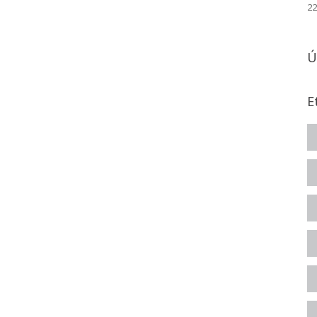
22
Ú
E