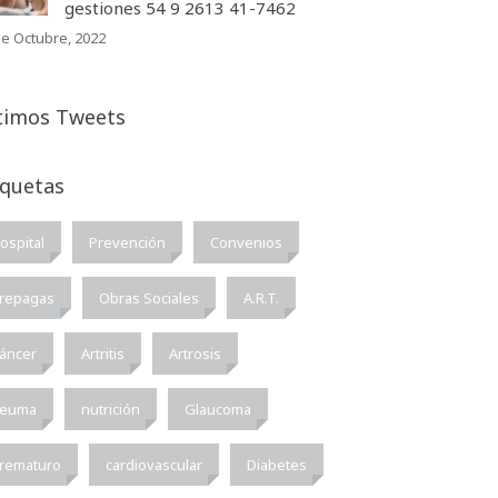
gestiones 54 9 2613 41-7462
de Octubre, 2022
timos Tweets
iquetas
ospital
Prevención
Convenios
repagas
Obras Sociales
A.R.T.
áncer
Artritis
Artrosis
euma
nutrición
Glaucoma
rematuro
cardiovascular
Diabetes