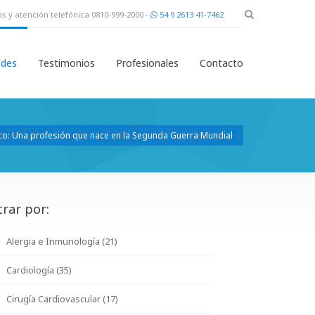
s y atención telefónica 0810-999-2000 -
54 9 2613 41-7462
des
Testimonios
Profesionales
Contacto
co: Una profesión que nace en la Segunda Guerra Mundial
trar por:
Alergia e Inmunología (21)
Cardiología (35)
Cirugía Cardiovascular (17)