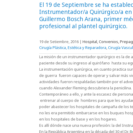
El 19 de Septiembre se ha establec
Instrumentador/a Quirúrgico/a en 
Guillermo Bosch Arana, primer méd
profesional al plantel quirúrgico.
19 de Setiembre, 2016
|
Hospital, Convenios, Prepag
Cirugía Plástica, Estética y Reparadora
,
Cirugía Vascul
La misión de un instrumentador quirúrgico es la de asi
paciente desde su ingreso al quirófano hasta su egr
La instrumentación quirúrgica, en cuanto practica su
de guerra fueron capaces de operar y salvar más v
actividades fueron respaldadas también por el adven
cuando Alexander Fleming descubriera la penicilina.
Contemporáneo a ello, y ante la escasez de personal
entrenar al cuerpo de hombres para que les ayudaran 
poder abastecer los hospitales de campaña de los te
no les era permitido embarcarse en los buques hospi
en los hospitales de base y en los hogares.
Es allí dónde nace una nueva profesión: la del Inst
En la República Argentina en la década del 30 el Dr. 