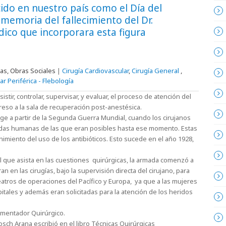
ido en nuestro país como el Día del
memoria del fallecimiento del Dr.
ico que incorporara esta figura
as, Obras Sociales
|
Cirugía Cardiovascular
,
Cirugía General
,
ar Periférica - Flebología
stir, controlar, supervisar, y evaluar, el proceso de atención del
eso a la sala de recuperación post-anestésica.
rge a partir de la Segunda Guerra Mundial, cuando los cirujanos
idas humanas de las que eran posibles hasta ese momento. Estas
imiento del uso de los antibióticos. Esto sucede en el año 1928,
 que asista en las cuestiones quirúrgicas, la armada comenzó a
en las cirugías, bajo la supervisión directa del cirujano, para
atros de operaciones del Pacífico y Europa, ya que a las mujeres
tales y además eran solicitadas para la atención de los heridos
rumentador Quirúrgico.
Bosch Arana escribió en el libro Técnicas Quirúrgicas