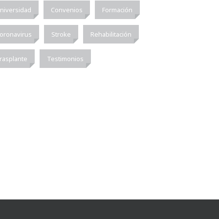
niversidad
Convenios
Formación
oronavirus
Stroke
Rehabilitación
rasplante
Testimonios