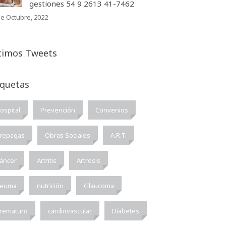
gestiones 54 9 2613 41-7462
de Octubre, 2022
timos Tweets
iquetas
ospital
Prevención
Convenios
repagas
Obras Sociales
A.R.T.
áncer
Artritis
Artrosis
euma
nutrición
Glaucoma
rematuro
cardiovascular
Diabetes