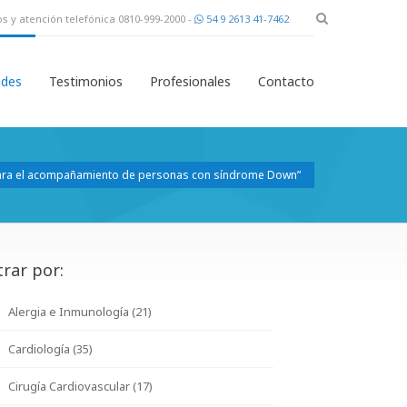
s y atención telefónica 0810-999-2000 -
54 9 2613 41-7462
des
Testimonios
Profesionales
Contacto
 para el acompañamiento de personas con síndrome Down”
trar por:
Alergia e Inmunología (21)
Cardiología (35)
Cirugía Cardiovascular (17)