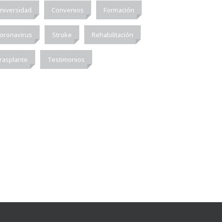
niversidad
Convenios
Formación
oronavirus
Stroke
Rehabilitación
rasplante
Testimonios