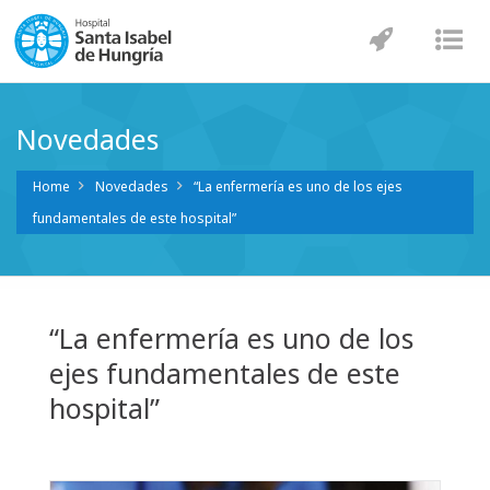
Navegaci
Nav
Novedades
Home
Novedades
“La enfermería es uno de los ejes
fundamentales de este hospital”
“La enfermería es uno de los
ejes fundamentales de este
hospital”