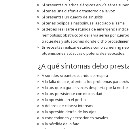
Si presentás cuadros alérgicos en vía aérea superi
Si tenés una disfonía o trastorno de la voz
Si presentás un cuadro de sinusitis
Si tenés poliposis nasosinusal asociado al asma
Si debés realizarte estudios de emergencia indic
hemoptisis; obstrucción de la vía aérea por cuerpo
traqueales y situaciones donde dicho procedimien
Si necesitás realizar estudios como screening ne
otoemisiones acústicas o potenciales evocados.
¿A qué síntomas debo prest
A sonidos silbantes cuando se respira
A la falta de aire, aliento, a los problemas para ex
A la tos que algunas veces despierta por la noche
A la tos persistente con mucosidad
A la opresión en el pecho
A dolores de cabeza intensos
A la opresión detrás de los ojos
A congestiones y secreciones nasales
A la pérdida del olfato