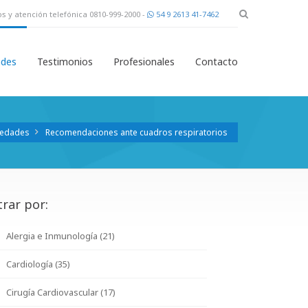
s y atención telefónica 0810-999-2000 -
54 9 2613 41-7462
des
Testimonios
Profesionales
Contacto
edades
Recomendaciones ante cuadros respiratorios
trar por:
Alergia e Inmunología (21)
Cardiología (35)
Cirugía Cardiovascular (17)