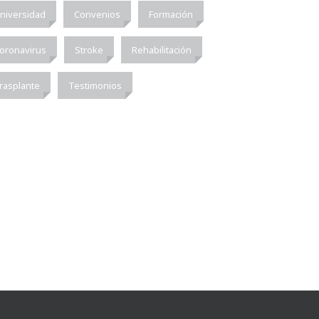
niversidad
Convenios
Formación
oronavirus
Stroke
Rehabilitación
rasplante
Testimonios