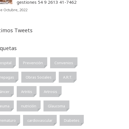
gestiones 54 9 2613 41-7462
de Octubre, 2022
timos Tweets
iquetas
ospital
Prevención
Convenios
repagas
Obras Sociales
A.R.T.
áncer
Artritis
Artrosis
euma
nutrición
Glaucoma
rematuro
cardiovascular
Diabetes