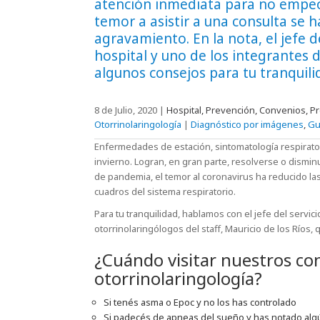
atención inmediata para no empeor
temor a asistir a una consulta se h
agravamiento. En la nota, el jefe 
hospital y uno de los integrantes d
algunos consejos para tu tranquili
8 de Julio, 2020
|
Hospital, Prevención, Convenios, Pr
Otorrinolaringología
|
Diagnóstico por imágenes
,
Gu
Enfermedades de estación, sintomatología respirator
invierno. Logran, en gran parte, resolverse o dismi
de pandemia, el temor al coronavirus ha reducido la
cuadros del sistema respiratorio.
Para tu tranquilidad, hablamos con el jefe del servic
otorrinolaringólogos del staff, Mauricio de los Ríos
¿Cuándo visitar nuestros co
otorrinolaringología?
Si tenés asma o Epoc y no los has controlado
Si padecés de apneas del sueño y has notado al