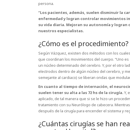
persona.
“Los pacientes, además, suelen disminuir la c
enfermedad y logran controlar movimientos i
su vida diaria. Mejoran su autonomía y logran 
nuestros especialistas.
¿Cómo es el procedimiento?
Según Vázquez, existen dos métodos con los cuales 
que coordinan los movimientos del cuerpo. “Uno es a
un núcleo determinado del cerebro. Y, por el otro lad
electrodos dentro de algún núcleo del cerebro, y 
semejante al cardiaco) se liberan ondas que modulan 
En cuanto al tiempo de internación, el neurocir
suelen tener su alta a las 72 hs de la cirugía.
Y, 
aplicado, de tal manera que si se le hizo un procedim
tratamiento con su Neurólogo de cabecera. Mientras 
después de la cirugía para encender el sistema y reg
¿Cuántas cirugías se han re