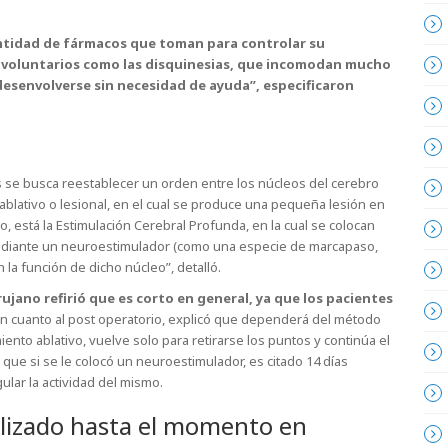
antidad de fármacos que toman para controlar su
nvoluntarios como las disquinesias, que incomodan mucho
desenvolverse sin necesidad de ayuda”, especificaron
se busca reestablecer un orden entre los núcleos del cerebro
blativo o lesional, en el cual se produce una pequeña lesión en
o, está la Estimulación Cerebral Profunda, en la cual se colocan
mediante un neuroestimulador (como una especie de marcapaso,
la función de dicho núcleo”, detalló.
ujano refirió que es corto en general, ya que los pacientes
en cuanto al post operatorio, explicó que dependerá del método
iento ablativo, vuelve solo para retirarse los puntos y continúa el
que si se le colocó un neuroestimulador, es citado 14 días
ular la actividad del mismo.
alizado hasta el momento en