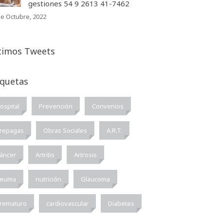
gestiones 54 9 2613 41-7462
de Octubre, 2022
timos Tweets
iquetas
ospital
Prevención
Convenios
repagas
Obras Sociales
A.R.T.
áncer
Artritis
Artrosis
euma
nutrición
Glaucoma
rematuro
cardiovascular
Diabetes