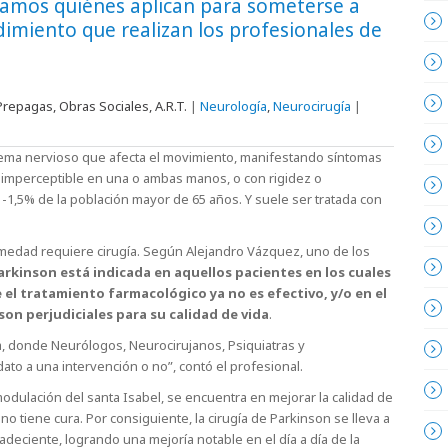
ntamos quiénes aplican para someterse a
dimiento que realizan los profesionales de
repagas, Obras Sociales, A.R.T.
|
Neurología
,
Neurocirugía
|
tema nervioso que afecta el movimiento, manifestando síntomas
imperceptible en una o ambas manos, o con rigidez o
1-1,5% de la población mayor de 65 años. Y suele ser tratada con
medad requiere cirugía. Según Alejandro Vázquez, uno de los
arkinson está indicada en aquellos pacientes en los cuales
el tratamiento farmacológico ya no es efectivo, y/o en el
on perjudiciales para su calidad de vida
.
ia, donde Neurólogos, Neurocirujanos, Psiquiatras y
to a una intervención o no”, contó el profesional.
modulación del santa Isabel, se encuentra en mejorar la calidad de
no tiene cura. Por consiguiente, la cirugía de Parkinson se lleva a
adeciente, logrando una mejoría notable en el día a día de la