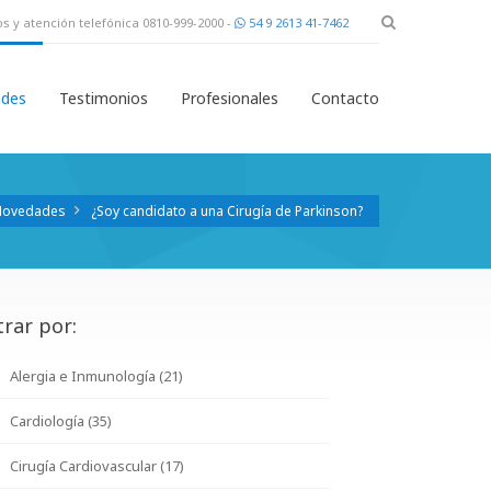
s y atención telefónica 0810-999-2000 -
54 9 2613 41-7462
des
Testimonios
Profesionales
Contacto
Novedades
¿Soy candidato a una Cirugía de Parkinson?
trar por:
Alergia e Inmunología (21)
Cardiología (35)
Cirugía Cardiovascular (17)