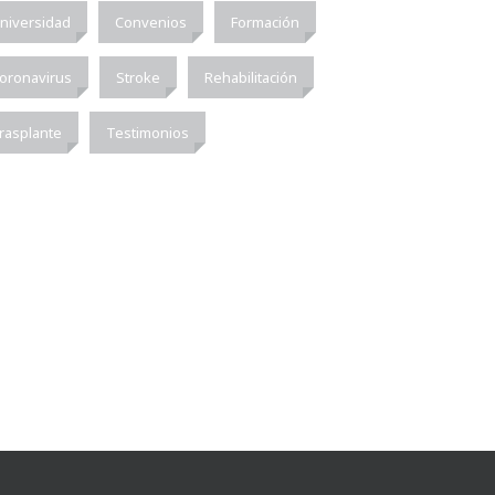
niversidad
Convenios
Formación
oronavirus
Stroke
Rehabilitación
rasplante
Testimonios