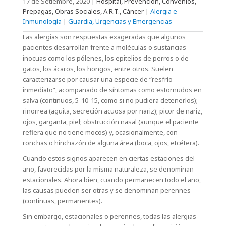
17 de Setiembre, 2020
|
Hospital, Prevención, Convenios,
Prepagas, Obras Sociales, A.R.T., Cáncer
|
Alergia e
Inmunología
|
Guardia, Urgencias y Emergencias
Las alergias son respuestas exageradas que algunos
pacientes desarrollan frente a moléculas o sustancias
inocuas como los pólenes, los epitelios de perros o de
gatos, los ácaros, los hongos, entre otros. Suelen
caracterizarse por causar una especie de “resfrío
inmediato”, acompañado de síntomas como estornudos en
salva (continuos, 5-10-15, como si no pudiera detenerlos);
rinorrea (agüita, secreción acuosa por nariz); picor de nariz,
ojos, garganta, piel; obstrucción nasal (aunque el paciente
refiera que no tiene mocos) y, ocasionalmente, con
ronchas o hinchazón de alguna área (boca, ojos, etcétera).
Cuando estos signos aparecen en ciertas estaciones del
año, favorecidas por la misma naturaleza, se denominan
estacionales. Ahora bien, cuando permanecen todo el año,
las causas pueden ser otras y se denominan perennes
(continuas, permanentes).
Sin embargo, estacionales o perennes, todas las alergias