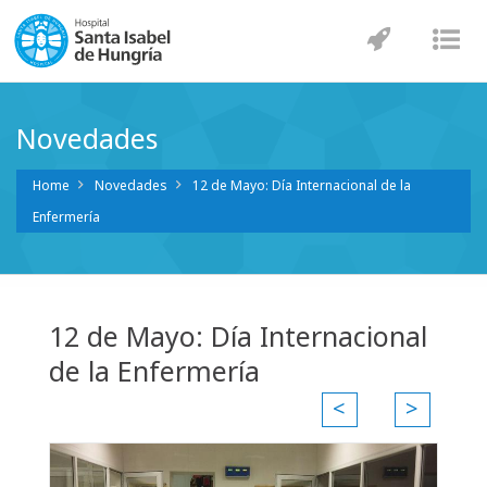
Navegaci
Nav
Novedades
Home
Novedades
12 de Mayo: Día Internacional de la
Enfermería
12 de Mayo: Día Internacional
de la Enfermería
<
>