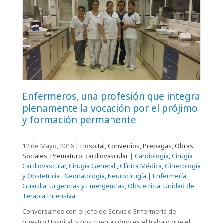
Enfermeros, una profesión que integra
plenamente la vocación por el prójimo
y formación permanente
12 de Mayo, 2016
|
Hospital, Convenios, Prepagas, Obras
Sociales, Prematuro, cardiovascular
|
Cardiología
,
Cirugía
Cardiovascular
,
Cirugía General
,
Clínica Médica
,
Ginecología
y Obstetricia
,
Neonatología
,
Neurocirugía
|
Enfermería
,
Guardia, Urgencias y Emergencias
,
Obstetricia
,
Unidad de
Terapia Intensiva
Conversamos con el Jefe de Servicio Enfermería de
nuestro Hospital, y nos cuenta cómo es el trabajo que el