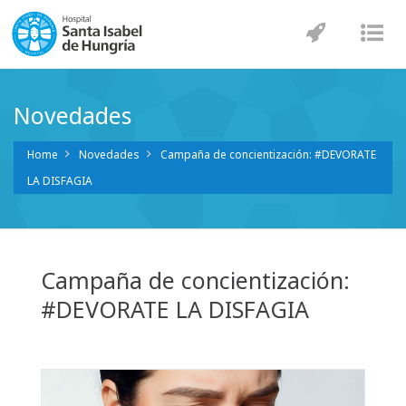
Navegaci
Nav
Novedades
Home
Novedades
Campaña de concientización: #DEVORATE
LA DISFAGIA
Campaña de concientización:
#DEVORATE LA DISFAGIA