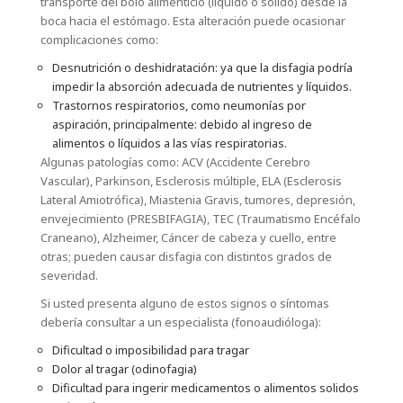
transporte del bolo alimenticio (líquido o sólido) desde la
boca hacia el estómago. Esta alteración puede ocasionar
complicaciones como:
Desnutrición o deshidratación: ya que la disfagia podría
impedir la absorción adecuada de nutrientes y líquidos.
Trastornos respiratorios, como neumonías por
aspiración, principalmente: debido al ingreso de
alimentos o líquidos a las vías respiratorias.
Algunas patologías como: ACV (Accidente Cerebro
Vascular), Parkinson, Esclerosis múltiple, ELA (Esclerosis
Lateral Amiotrófica), Miastenia Gravis, tumores, depresión,
envejecimiento (PRESBIFAGIA), TEC (Traumatismo Encéfalo
Craneano), Alzheimer, Cáncer de cabeza y cuello, entre
otras; pueden causar disfagia con distintos grados de
severidad.
Si usted presenta alguno de estos signos o síntomas
debería consultar a un especialista (fonoaudióloga):
Dificultad o imposibilidad para tragar
Dolor al tragar (odinofagia)
Dificultad para ingerir medicamentos o alimentos solidos