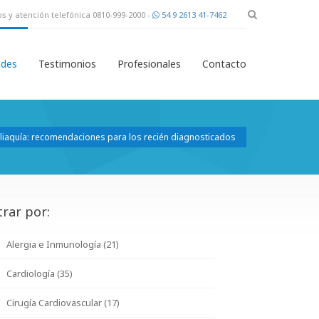
s y atención telefónica 0810-999-2000 -
54 9 2613 41-7462
des
Testimonios
Profesionales
Contacto
liaquía: recomendaciones para los recién diagnosticados
trar por:
Alergia e Inmunología (21)
Cardiología (35)
Cirugía Cardiovascular (17)