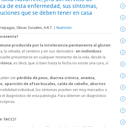
rca de esta enfermedad, sus síntomas,
auciones que se deben tener en casa
repagas, Obras Sociales, A.R.T.
|
Nutrición
 presenta?
mune producida por la intolerancia permanente al gluten
na, la cebada, el centeno y en sus derivados-
en individuos
a puede presentarse en cualquier momento de la vida, desde la
rónica
, es decir, que si bien hasta la fecha no existe una cura, sí
uelen ser
pérdida de peso, diarrea crónica, anemia,
o, aparición de aftas bucales, caída de cabello, abortos
sibilidad individual, los síntomas pueden ser muy marcados o
a el diagnóstico de esta patología. Para obtener un diagnóstico
oscópicas.
in TACC)?