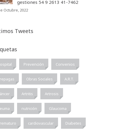
gestiones 54 9 2613 41-7462
de Octubre, 2022
timos Tweets
iquetas
ospital
Prevención
Convenios
repagas
Obras Sociales
A.R.T.
áncer
Artritis
Artrosis
euma
nutrición
Glaucoma
rematuro
cardiovascular
Diabetes