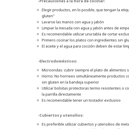
-Precauciones a la hora de cocinar:
Elegir productos, en lo posible, que tengan la eti
gluten"
Lavarse las manos con agua y jabón
Limpiar la mesada con agua y jabón antes de empe
Es recomendable utilizar una tabla de cortar exclus
Primero cocinar los platos con ingredientes sin gl
El aceite y el agua para cocción deben de estar lim
-Electrodomésticos:
Microondas: cubrir siempre el plato de alimentos s
Horno: No hornees simultáneamente productos con y
sin gluten en la bandeja superior
Utilizar bolsitas protectoras termo resistentes o
la parrilla directamente
Es recomendable tener un tostador exclusivo
-Cubiertos y utensilios:
Es preferible utilizar cubiertos y utensilios de meta