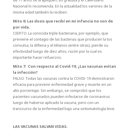
de 11 años se la apliquen; es gratuita y el Calendario
Nacional lo recomienda. En la actualidad los varones de la
misma edad también la reciben.
Mito 6: Las dosis que recibí en mi infancia no son de
por vida.
CIERTO. La conocida triple bacteriana, por ejemplo, que
previene el contagio de las bacterias que producen la tos
convulsa, la difteria y el tétanos (entre otras), pierde su
efectividad luego de diez años, razón por la cual es
importante hacer refuerzos.
Mito 7: Con respecto al Covid-19, ¿Las vacunas evitan
la infección?
FALSO. Todas las vacunas contra la COVID-19 demostraron
eficacia para prevenir enfermedad grave y muerte en un
alto porcentaje. Sin embargo, se comprobó que los
pacientes vacunados pueden infectarse de coronavirus
luego de haberse aplicado la vacuna, pero con un
transcurso de la enfermedad bajo una sintomatología leve.
LAS VACUNAS SALVAN VIDAS.