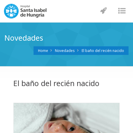
Navegaci
Nav
Novedades
Home
Novedades
El baño del recién nacido
El baño del recién nacido