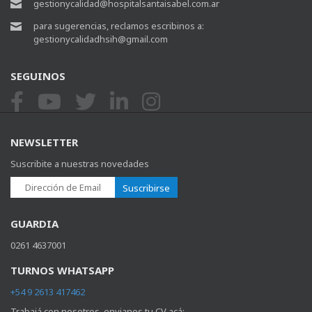
gestionycalidad@hospitalsantaisabel.com.ar
para sugerencias, reclamos escribinos a:
gestionycalidadhsih@gmail.com
SEGUINOS
NEWSLETTER
Suscribite a nuestras novedades
Suscribirse
GUARDIA
0261 4637001
TURNOS WHATSAPP
+54 9 2613 417462
Trabajá con nosotros, envianos tu CV acá: