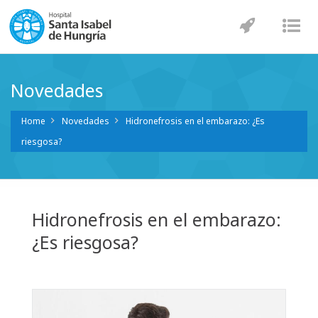
Navegaci
Nav
Novedades
Home
Novedades
Hidronefrosis en el embarazo: ¿Es
riesgosa?
Hidronefrosis en el embarazo:
¿Es riesgosa?