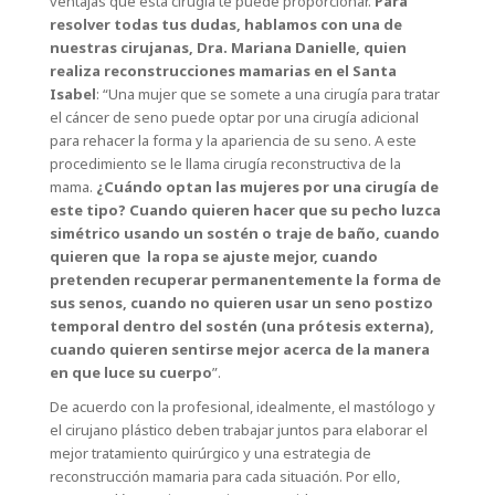
ventajas que esta cirugía te puede proporcionar.
Para
resolver todas tus dudas, hablamos con una de
nuestras cirujanas, Dra. Mariana Danielle, quien
realiza reconstrucciones mamarias en el Santa
Isabel
: “Una mujer que se somete a una cirugía para tratar
el cáncer de seno puede optar por una cirugía adicional
para rehacer la forma y la apariencia de su seno. A este
procedimiento se le llama cirugía reconstructiva de la
mama.
¿Cuándo optan las mujeres por una cirugía de
este tipo? Cuando quieren hacer que su pecho luzca
simétrico usando un sostén o traje de baño, cuando
quieren que la ropa se ajuste mejor, cuando
pretenden recuperar permanentemente la forma de
sus senos, cuando no quieren usar un seno postizo
temporal dentro del sostén (una prótesis externa),
cuando quieren sentirse mejor acerca de la manera
en que luce su cuerpo
”.
De acuerdo con la profesional, idealmente, el mastólogo y
el cirujano plástico deben trabajar juntos para elaborar el
mejor tratamiento quirúrgico y una estrategia de
reconstrucción mamaria para cada situación. Por ello,