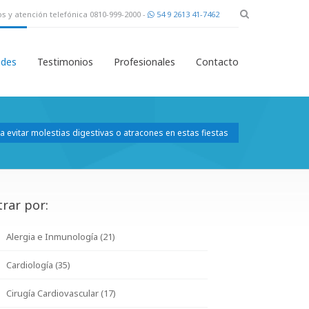
s y atención telefónica 0810-999-2000 -
54 9 2613 41-7462
des
Testimonios
Profesionales
Contacto
evitar molestias digestivas o atracones en estas fiestas
trar por:
Alergia e Inmunología (21)
Cardiología (35)
Cirugía Cardiovascular (17)