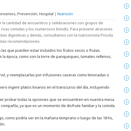
onvenios, Prevención, Hospital
|
Nutrición
r la cantidad de encuentros y celebraciones con grupos de
ricas comidas y los numerosos brindis. Para prevenir atracones
tias digestivas y demás, consultamos con la nutricionista Priscila
estas recomendaciones:
as que pueden estar incluidos los frutos secos o frutas.
 la época, como son la torre de panqueques, tomates rellenos,
hol, y reemplazarlas por infusiones caseras como limonadas o
ero ingerir platos livianos en el transcurso del día, incluyendo
r probar todas la opciones que se encuentren en nuestra mesa.
a compañía, ya que es un momento de disfrute familiar y la comida
sgo, como podría ser en la mañana temprano o luego de las 18 hs,
ón.