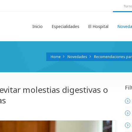
Turno
Inicio
Especialidades
El Hospital
Noveda
Home
Novedades
Recomendaciones para 
itar molestias digestivas o
Fil
as