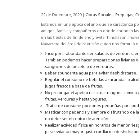
22 de Diciembre, 2020
|
Obras Sociales, Prepagas, C
Estamos en una época del año que se caracteriza po
amigos, familia y compañeros en donde abundan las 
en las fiestas de fin de año y evitar hinchazón, moles
Navarrete del área de Nutrición quien nos formuló 
Incorporar abundantes ensaladas de verduras, en l
También podemos hacer preparaciones livianas de
sanguches de peceto o de verduras.
Beber abundante agua para evitar deshidratarse.
Regular el consumo de bebidas azucaradas o alco
jugos frescos a base de frutas.
No prolongar el apetito ni saltear ninguna comida p
frutas, verduras y hasta yogures.
Tratar de consumir porciones pequeñas para pode
Masticar con paciencia y siempre disfrutando de l
no debe ser el centro de atención.
Realizar actividad física en horarios de menor rie
para evitar un mayor gasto cardíaco o deshidrataci