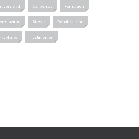
niversidad
Convenios
Formación
oronavirus
Stroke
Rehabilitación
rasplante
Testimonios