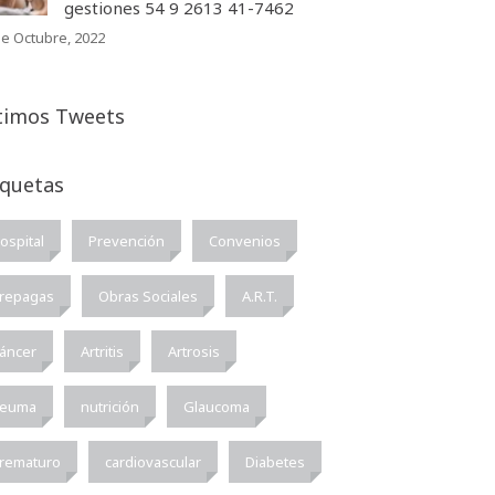
gestiones 54 9 2613 41-7462
de Octubre, 2022
timos Tweets
iquetas
ospital
Prevención
Convenios
repagas
Obras Sociales
A.R.T.
áncer
Artritis
Artrosis
euma
nutrición
Glaucoma
rematuro
cardiovascular
Diabetes