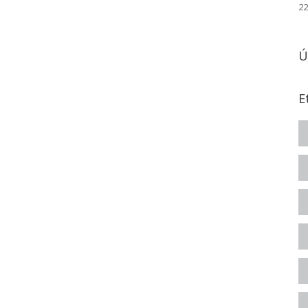
22
Ú
E