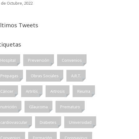
 de Octubre, 2022
ltimos Tweets
tiquetas
Hospital
Prevención
Convenios
Prepagas
Obras Sociales
A.R.T.
Cáncer
Artritis
Artrosis
Reuma
nutrición
Glaucoma
Prematuro
cardiovascular
Diabetes
Universidad
Convenios
Formación
Coronavirus