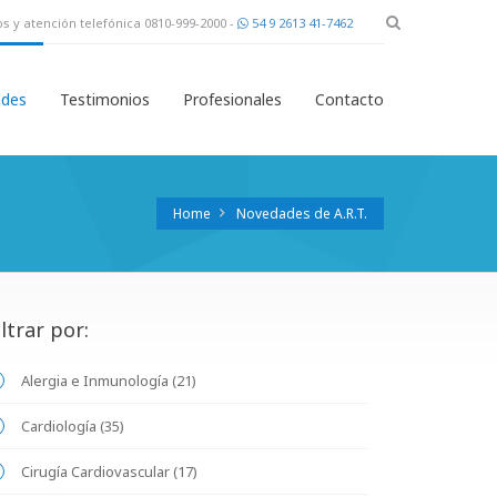
s y atención telefónica 0810-999-2000 -
54 9 2613 41-7462
des
Testimonios
Profesionales
Contacto
Home
Novedades de A.R.T.
iltrar por:
Alergia e Inmunología (21)
Cardiología (35)
Cirugía Cardiovascular (17)