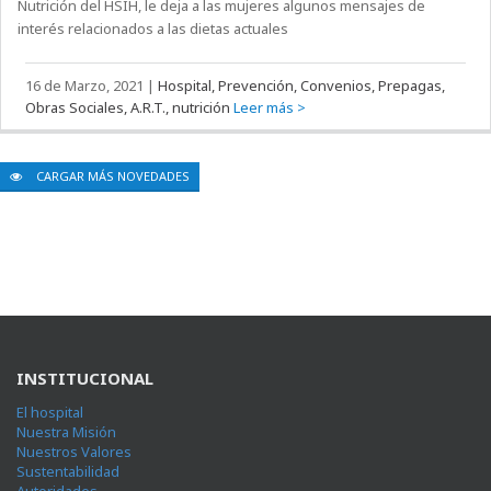
Nutrición del HSIH, le deja a las mujeres algunos mensajes de
interés relacionados a las dietas actuales
16 de Marzo, 2021
|
Hospital, Prevención, Convenios, Prepagas,
Obras Sociales, A.R.T., nutrición
Leer más >
CARGAR MÁS NOVEDADES
INSTITUCIONAL
El hospital
Nuestra Misión
Nuestros Valores
Sustentabilidad