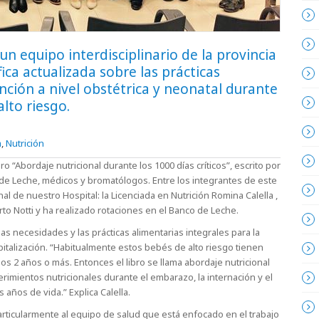
un equipo interdisciplinario de la provincia
ica actualizada sobre las prácticas
ención a nivel obstétrica y neonatal durante
alto riesgo.
a
,
Nutrición
ro “Abordaje nutricional durante los 1000 días críticos”, escrito por
 de Leche, médicos y bromatólogos. Entre los integrantes de este
al de nuestro Hospital: la Licenciada en Nutrición Romina Calella ,
to Notti y ha realizado rotaciones en el Banco de Leche.
 las necesidades y las prácticas alimentarias integrales para la
spitalización. “Habitualmente estos bebés de alto riesgo tienen
s 2 años o más. Entonces el libro se llama abordaje nutricional
erimientos nutricionales durante el embarazo, la internación y el
 años de vida.” Explica Calella.
 particularmente al equipo de salud que está enfocado en el trabajo