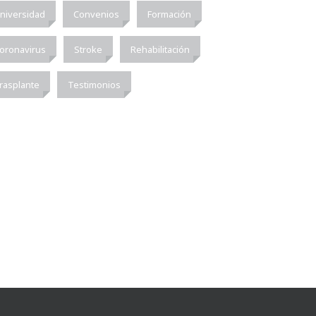
niversidad
Convenios
Formación
oronavirus
Stroke
Rehabilitación
rasplante
Testimonios