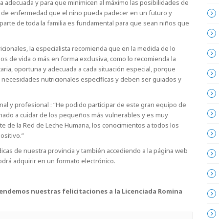
rma adecuada y para que minimicen al máximo las posibilidades de
o de enfermedad que el niño pueda padecer en un futuro y
r parte de toda la familia es fundamental para que sean niños que
cionales, la especialista recomienda que en la medida de lo
 años de vida o más en forma exclusiva, como lo recomienda la
ria, oportuna y adecuada a cada situación especial, porque
 necesidades nutricionales específicas y deben ser guiados y
al y profesional : “He podido participar de este gran equipo de
tinado a cuidar de los pequeños más vulnerables y es muy
rte de la Red de Leche Humana, los conocimientos a todos los
sitivo.”
édicas de nuestra provincia y también accediendo a la página web
drá adquirir en un formato electrónico.
tendemos nuestras felicitaciones a la Licenciada Romina