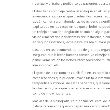
neonatal y el trabajo pediátrico de pacientes de alto 
El libro tiene como eje central el enfoque en el uso
emergencia nutricional que plantean los recién nacid
opción con una gran abundancia de evidencia científi
explica que en los casos en los que el bebé no pue
un reflejo de succión deglución o también algún pac
vía de alimentación por distintas circunstancias, siem
en segunda instancia, leche pasteurizada humana p
Basados en las recomendaciones de grandes organism
aseguran que la leche humana constituye el mejor al
particularmente en los bebés internados tiene muchos
inmunológico, etc.
El aporte de la Lic. Romina Calella fue en un capítulo
complicaciones que pueden llevar a un fallo intestinal 
terapéutica nutricional de estos pacientes, que tie
la internación, para que puedan crecer y tener un 
como de micro nutrientes.
Más allá de la bibliografía, es fundamental el rol de l
Calella recomienda que los papás sean acompañados