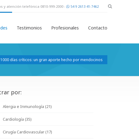
s y atención telefónica 0810-999-2000 -
54 9 2613 41-7462
des
Testimonios
Profesionales
Contacto
s 1000 días críticos: un gran aporte hecho por mendocinos
trar por:
Alergia e Inmunología (21)
Cardiología (35)
Cirugía Cardiovascular (17)