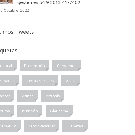
gestiones 54 9 2613 41-7462
de Octubre, 2022
timos Tweets
iquetas
ospital
Prevención
Convenios
repagas
Obras Sociales
A.R.T.
áncer
Artritis
Artrosis
euma
nutrición
Glaucoma
rematuro
cardiovascular
Diabetes