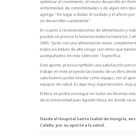
optimizar el crecimiento, el neuro desarrollo en fo
enfermedad, de comorbilidades o de algún otro tip
agrega: “Sin lugar a dudas el cuidado y el afecto po
se desarrollen sanamente.”
En cuanto a recomendaciones de alimentación y nutri
posible se priorice la lactancia materna hasta los 2
OMS. “Junto con una alimentación mixta, complementa
todos los bebés de alto riesgo son niños que tienen
acompañados en esta selección.” Especifica.
Este aporte, provoca también una satisfacción person
trabajo en este proyecto tan bonito de un libro des
satisfactorio poder brindar como equipo, con el apo
equipos de salud. Es algo muy esperanzados, muy po
El libro se podrá conseguir en todas las librerías m
de la Universidad Juan Agustín Maza, en donde se po
Desde el Hospital Santa Isabel de Hungría, ex
Calella por su aporte a la salud.