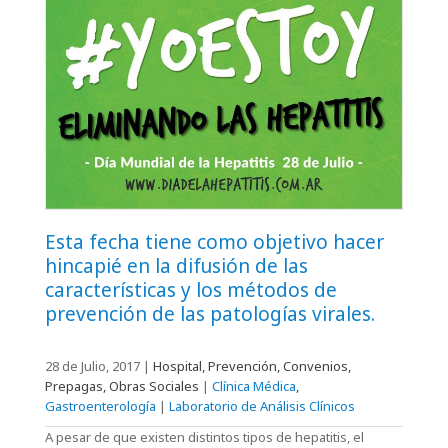
Esta fecha tiene como objetivo hacer
hincapié en la difusión de las
características y los métodos de
prevención de las patologías virales.
28 de Julio, 2017
|
Hospital, Prevención, Convenios,
Prepagas, Obras Sociales
|
Clínica Médica
,
Gastroenterología
|
Laboratorio de Análisis Clínicos
A pesar de que existen distintos tipos de hepatitis, el