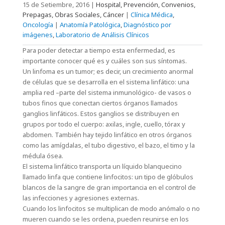
15 de Setiembre, 2016
|
Hospital, Prevención, Convenios,
Prepagas, Obras Sociales, Cáncer
|
Clínica Médica
,
Oncología
|
Anatomía Patológica
,
Diagnóstico por
imágenes
,
Laboratorio de Análisis Clínicos
Para poder detectar a tiempo esta enfermedad, es
importante conocer qué es y cuáles son sus síntomas.
Un linfoma es un tumor; es decir, un crecimiento anormal
de células que se desarrolla en el sistema linfático: una
amplia red –parte del sistema inmunológico- de vasos o
tubos finos que conectan ciertos órganos llamados
ganglios linfáticos. Estos ganglios se distribuyen en
grupos por todo el cuerpo: axilas, ingle, cuello, tórax y
abdomen. También hay tejido linfático en otros órganos
como las amígdalas, el tubo digestivo, el bazo, el timo y la
médula ósea.
El sistema linfático transporta un líquido blanquecino
llamado linfa que contiene linfocitos: un tipo de glóbulos
blancos de la sangre de gran importancia en el control de
las infecciones y agresiones externas.
Cuando los linfocitos se multiplican de modo anómalo o no
mueren cuando se les ordena, pueden reunirse en los