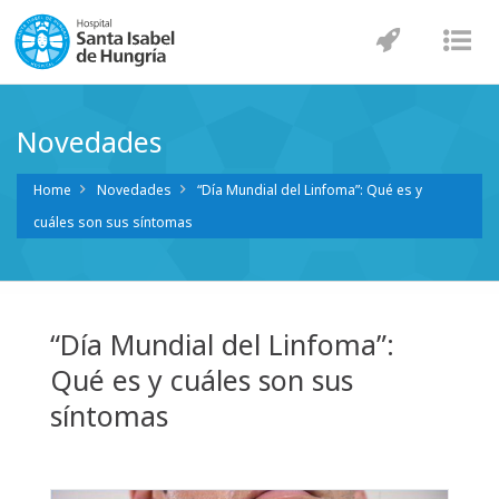
Navegaci
Nav
Novedades
Home
Novedades
“Día Mundial del Linfoma”: Qué es y
cuáles son sus síntomas
“Día Mundial del Linfoma”:
Qué es y cuáles son sus
síntomas