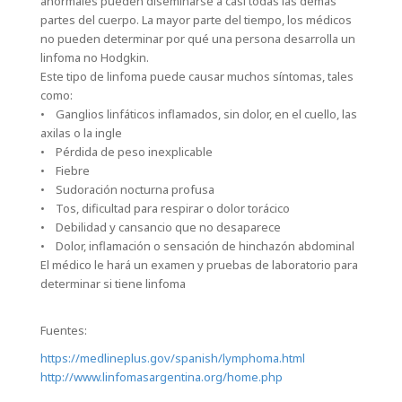
anormales pueden diseminarse a casi todas las demás
partes del cuerpo. La mayor parte del tiempo, los médicos
no pueden determinar por qué una persona desarrolla un
linfoma no Hodgkin.
Este tipo de linfoma puede causar muchos síntomas, tales
como:
• Ganglios linfáticos inflamados, sin dolor, en el cuello, las
axilas o la ingle
• Pérdida de peso inexplicable
• Fiebre
• Sudoración nocturna profusa
• Tos, dificultad para respirar o dolor torácico
• Debilidad y cansancio que no desaparece
• Dolor, inflamación o sensación de hinchazón abdominal
El médico le hará un examen y pruebas de laboratorio para
determinar si tiene linfoma
Fuentes:
https://medlineplus.gov/spanish/lymphoma.html
http://www.linfomasargentina.org/home.php