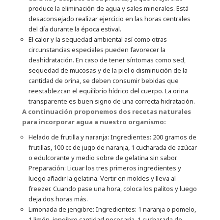
produce la eliminación de agua y sales minerales. Está
desaconsejado realizar ejercicio en las horas centrales
del día durante la época estival.
El calor y la sequedad ambiental así como otras
circunstancias especiales pueden favorecer la
deshidratación. En caso de tener síntomas como sed,
sequedad de mucosas y de la piel o disminución de la
cantidad de orina, se deben consumir bebidas que
reestablezcan el equilibrio hídrico del cuerpo. La orina
transparente es buen signo de una correcta hidratación.
A continuación proponemos dos recetas naturales
para incorporar agua a nuestro organismo:
Helado de frutilla y naranja: Ingredientes: 200 gramos de
frutillas, 100 cc de jugo de naranja, 1 cucharada de azúcar
o edulcorante y medio sobre de gelatina sin sabor.
Preparación: Licuar los tres primeros ingredientes y
luego añadir la gelatina. Vertir en moldes y lleva al
freezer. Cuando pase una hora, coloca los palitos y luego
deja dos horas más.
Limonada de jengibre: Ingredientes: 1 naranja o pomelo,
1 limón, jengibre cantidad necesaria, 1 cucharada de