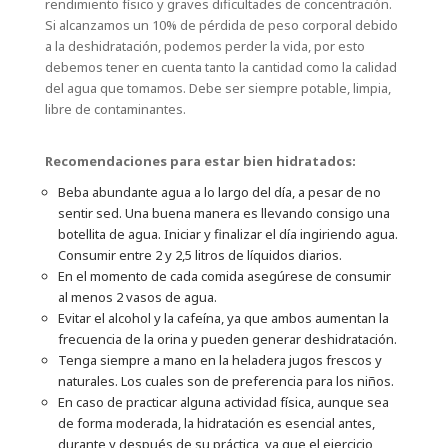
rendimiento físico y graves dificultades de concentración.
Si alcanzamos un 10% de pérdida de peso corporal debido
a la deshidratación, podemos perder la vida, por esto
debemos tener en cuenta tanto la cantidad como la calidad
del agua que tomamos. Debe ser siempre potable, limpia,
libre de contaminantes.
Recomendaciones para estar bien hidratados:
Beba abundante agua a lo largo del día, a pesar de no
sentir sed. Una buena manera es llevando consigo una
botellita de agua. Iniciar y finalizar el día ingiriendo agua.
Consumir entre 2 y 2,5 litros de líquidos diarios.
En el momento de cada comida asegúrese de consumir
al menos 2 vasos de agua.
Evitar el alcohol y la cafeína, ya que ambos aumentan la
frecuencia de la orina y pueden generar deshidratación.
Tenga siempre a mano en la heladera jugos frescos y
naturales. Los cuales son de preferencia para los niños.
En caso de practicar alguna actividad física, aunque sea
de forma moderada, la hidratación es esencial antes,
durante y después de su práctica, ya que el ejercicio