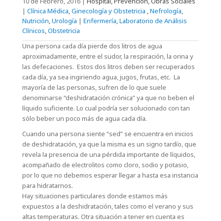
10 de Febrero, 2016
|
Hospital, Prevención, Obras Sociales
|
Clínica Médica
,
Ginecología y Obstetricia
,
Nefrología
,
Nutrición
,
Urología
|
Enfermería
,
Laboratorio de Análisis
Clínicos
,
Obstetricia
Una persona cada día pierde dos litros de agua
aproximadamente, entre el sudor, la respiración, la orina y
las defecaciones. Estos dos litros deben ser recuperados
cada día, ya sea ingiriendo agua, jugos, frutas, etc. La
mayoría de las personas, sufren de lo que suele
denominarse “deshidratación crónica” ya que no beben el
líquido suficiente. Lo cual podría ser solucionado con tan
sólo beber un poco más de agua cada día.
Cuando una persona siente “sed” se encuentra en inicios
de deshidratación, ya que la misma es un signo tardío, que
revela la presencia de una pérdida importante de líquidos,
acompañado de electrolitos como cloro, sodio y potasio,
por lo que no debemos esperar llegar a hasta esa instancia
para hidratarnos.
Hay situaciones particulares donde estamos más
expuestos a la deshidratación, tales como el verano y sus
altas temperaturas. Otra situación a tener en cuenta es